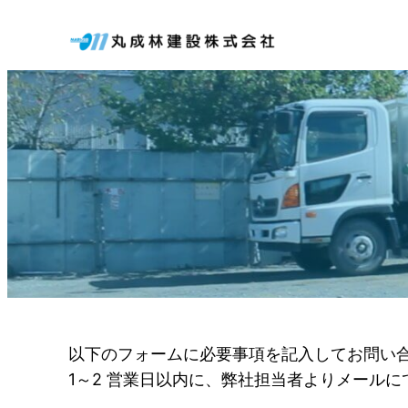
内
容
を
ス
キ
ッ
プ
以下のフォームに必要事項を記入してお問い
1～2 営業日以内に、弊社担当者よりメール