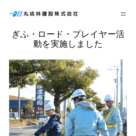
内
容
を
ぎふ・ロード・プレイヤー活
ス
キ
動を実施しました
ッ
プ