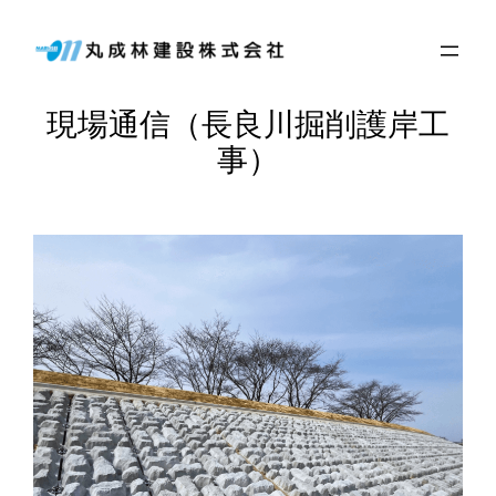
内
容
を
現場通信（長良川掘削護岸工
ス
キ
事）
ッ
プ